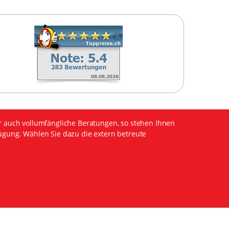
r auch vollumfängliche Beratungen, so stehen Ihnen
ügung. Wählen Sie dazu die extern betreute