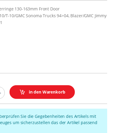
erringe 130-163mm Front Door
S-10/T-10/GMC Sonoma Trucks 94>04, Blazer/GMC Jimmy
01
in den Warenkorb
überprüfen Sie die Gegebenheiten des Artikels mit
euges um sicherzustellen das der Artikel passend