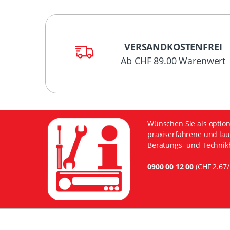
VERSANDKOSTENFREI
Ab CHF 89.00 Warenwert
Wünschen Sie als option
praxiserfahrene und lau
Beratungs- und Technikh
0900 00 12 00
(CHF 2.67/