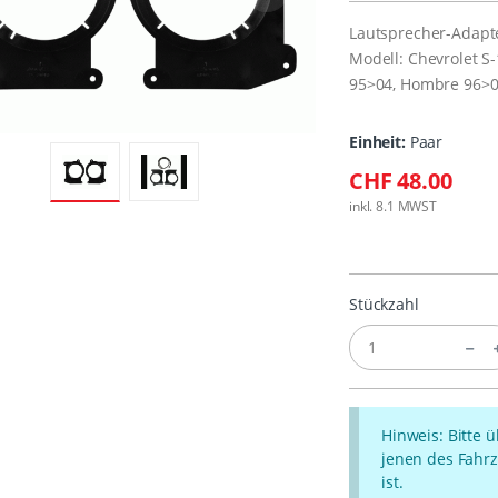
Lautsprecher-Adapt
Modell: Chevrolet 
95>04, Hombre 96>
Einheit:
Paar
CHF 48.00
inkl. 8.1 MWST
Stückzahl
Hinweis: Bitte 
jenen des Fahrz
ist.