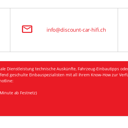
info@discount-car-hifi.ch
ale Dienstleistung technische Auskünfte, Fahrzeug-Einbautipps ode
fend geschulte Einbauspezialisten mit all ihrem Know-How zur Verf
otline:
Minute ab Festnetz)