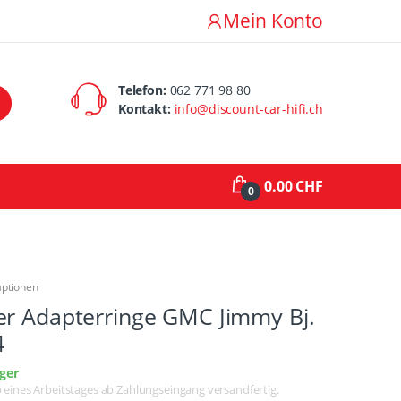
Mein Konto
Telefon:
062 771 98 80
Kontakt:
info@discount-car-hifi.ch
0.00 CHF
0
aptionen
er Adapterringe GMC Jimmy Bj.
4
ger
lb eines Arbeitstages ab Zahlungseingang versandfertig.