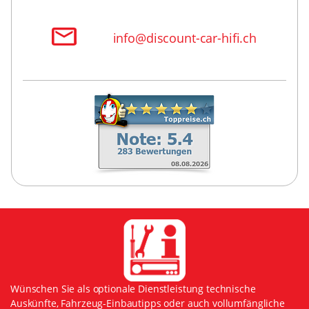
info@discount-car-hifi.ch
Wünschen Sie als optionale Dienstleistung technische
Auskünfte, Fahrzeug-Einbautipps oder auch vollumfängliche