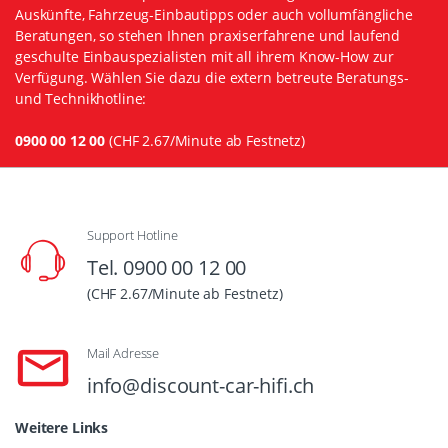
Auskünfte, Fahrzeug-Einbautipps oder auch vollumfängliche
Beratungen, so stehen Ihnen praxiserfahrene und laufend
geschulte Einbauspezialisten mit all ihrem Know-How zur
Verfügung. Wählen Sie dazu die extern betreute Beratungs-
und Technikhotline:
0900 00 12 00
(CHF 2.67/Minute ab Festnetz)
Support Hotline
Tel. 0900 00 12 00
(CHF 2.67/Minute ab Festnetz)
Mail Adresse
info@discount-car-hifi.ch
Weitere Links