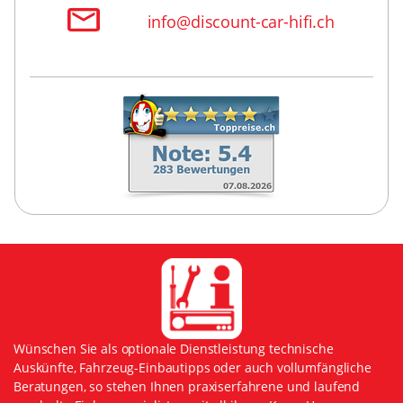
info@discount-car-hifi.ch
Wünschen Sie als optionale Dienstleistung technische
Auskünfte, Fahrzeug-Einbautipps oder auch vollumfängliche
Beratungen, so stehen Ihnen praxiserfahrene und laufend