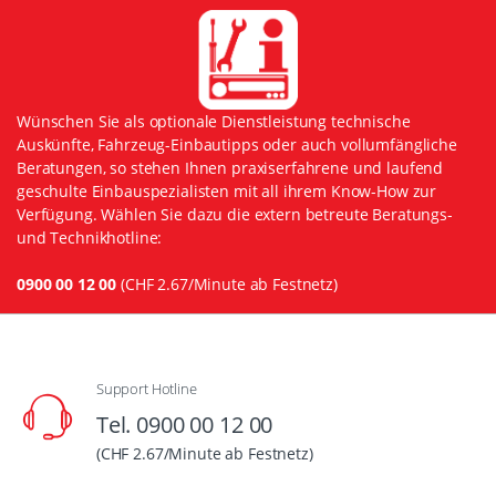
Wünschen Sie als optionale Dienstleistung technische
Auskünfte, Fahrzeug-Einbautipps oder auch vollumfängliche
Beratungen, so stehen Ihnen praxiserfahrene und laufend
geschulte Einbauspezialisten mit all ihrem Know-How zur
Verfügung. Wählen Sie dazu die extern betreute Beratungs-
und Technikhotline:
0900 00 12 00
(CHF 2.67/Minute ab Festnetz)
Support Hotline
Tel. 0900 00 12 00
(CHF 2.67/Minute ab Festnetz)