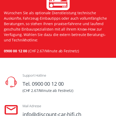
Wünschen Sie als optionale Dienstleistung technische
Auskünfte, Fahrzeug-Einbautipps oder auch vollumfängliche
Beratungen, so stehen Ihnen praxiserfahrene und laufend
geschulte Einbauspezialisten mit all ihrem Know-How zur
Verfügung. Wählen Sie dazu die extern betreute Beratungs-
und Technikhotline:
0900 00 12 00
(CHF 2.67/Minute ab Festnetz)
Support Hotline
Tel. 0900 00 12 00
(CHF 2.67/Minute ab Festnetz)
Mail Adresse
info@discount-car-hifi.ch