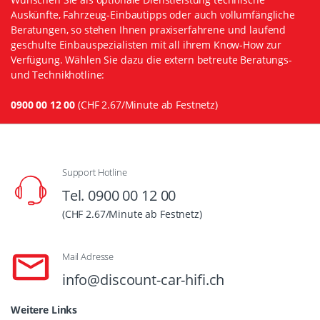
Auskünfte, Fahrzeug-Einbautipps oder auch vollumfängliche
Beratungen, so stehen Ihnen praxiserfahrene und laufend
geschulte Einbauspezialisten mit all ihrem Know-How zur
Verfügung. Wählen Sie dazu die extern betreute Beratungs-
und Technikhotline:
0900 00 12 00
(CHF 2.67/Minute ab Festnetz)
Support Hotline
Tel. 0900 00 12 00
(CHF 2.67/Minute ab Festnetz)
Mail Adresse
info@discount-car-hifi.ch
Weitere Links