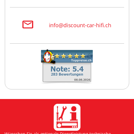
info@discount-car-hifi.ch
Wünschen Sie als optionale Dienstleistung technische