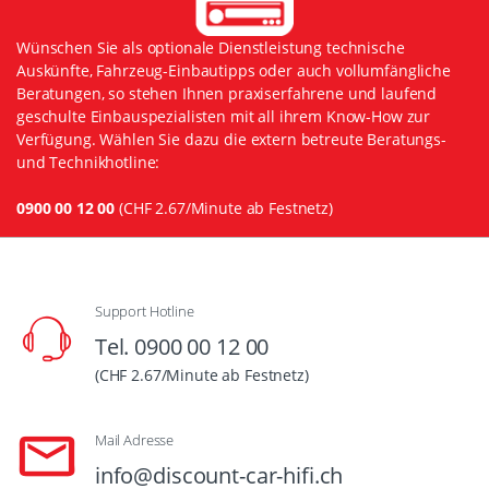
Wünschen Sie als optionale Dienstleistung technische
Auskünfte, Fahrzeug-Einbautipps oder auch vollumfängliche
Beratungen, so stehen Ihnen praxiserfahrene und laufend
geschulte Einbauspezialisten mit all ihrem Know-How zur
Verfügung. Wählen Sie dazu die extern betreute Beratungs-
und Technikhotline:
0900 00 12 00
(CHF 2.67/Minute ab Festnetz)
Support Hotline
Tel. 0900 00 12 00
(CHF 2.67/Minute ab Festnetz)
Mail Adresse
info@discount-car-hifi.ch