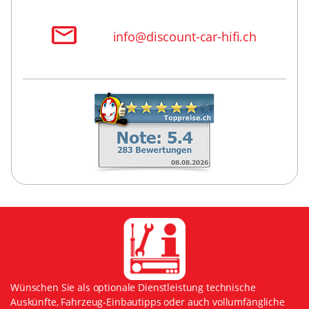
info@discount-car-hifi.ch
Wünschen Sie als optionale Dienstleistung technische
Auskünfte, Fahrzeug-Einbautipps oder auch vollumfängliche