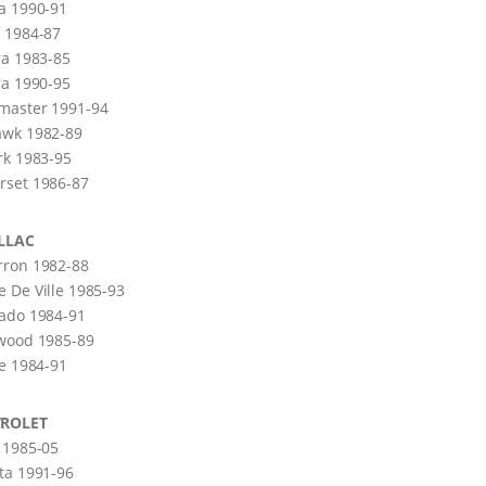
a 1990-91
 1984-87
ra 1983-85
ra 1990-95
master 1991-94
awk 1982-89
rk 1983-95
rset 1986-87
LLAC
rron 1982-88
 De Ville 1985-93
ado 1984-91
twood 1985-89
le 1984-91
ROLET
 1985-05
ta 1991-96