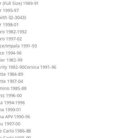
r (Full Size) 1989-91
r 1995-97
with 02-3043)
r 1998-01
ro 1982-1992
ro 1997-02
ce/Impala 1991-93
ce 1994-96
ier 1982-99
rity 1982-90Corsica 1991-96
tte 1984-89
tte 1997-04
mino 1985-88
ss 1996-00
la 1994-1996
na 1990-01
na
APV
1990-96
bu 1997-00
 Carlo 1986-88
 Carlo 1995-99