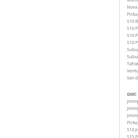
Nova
Picku
S10 B
S10 P
S10 P
S10 P
Subu
Subu
Taho
Ventu
Van (
GMC
Jimmy
Jimmy
Jimm
Picku
S10 
S15 