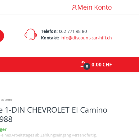
Mein Konto
Telefon:
062 771 98 80
Kontakt:
info@discount-car-hifi.ch
0.00 CHF
0
aptionen
e 1-DIN CHEVROLET El Camino
1988
ger
lb eines Arbeitstages ab Zahlungseingang versandfertig.