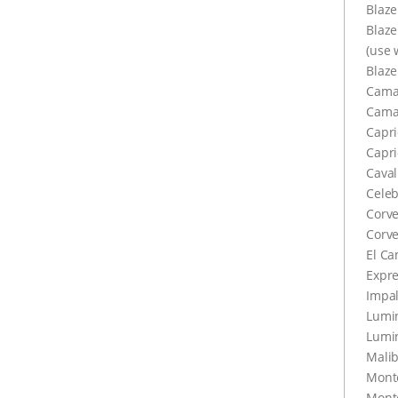
Blaze
Blaze
(use 
Blaze
Cama
Cama
Capri
Capri
Caval
Celeb
Corve
Corve
El Ca
Expre
Impa
Lumi
Lumi
Mali
Monte
Monte