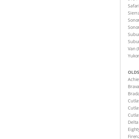
Safar
Sierr
Sonom
Sono
Subu
Subu
Van (
Yuko
OLDS
Achie
Brav
Brada
Cutla
Cutla
Cutl
Delta
Eight
Firen