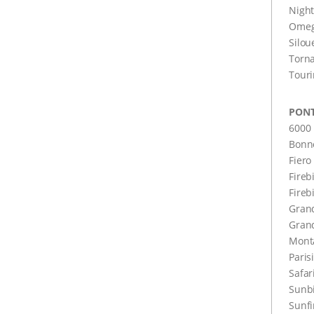
Night
Omeg
Silou
Torn
Tour
PONT
6000
Bonne
Fiero
Fireb
Fireb
Gran
Grand
Mont
Paris
Safar
Sunbi
Sunfi