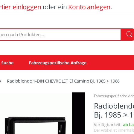
Hier einloggen
oder ein
Konto anlegen
.
ach Produkten:
e Suche
Fahrzeugspezifische Anfrage
Radioblende 1-DIN CHEVROLET El Camino Bj. 1985 > 1988
Fahrzeugspezifische Ad
Radioblend
Bj. 1985 > 
Verfügbarkeit:
ab La
Der Artikel ist innerha