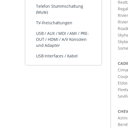
Reatt
Telefon Stummschaltung
Regal
(Mute)
Rivie
Rivie
TV-Freischaltungen
Road
USB / AUX / MDI / AMI / PRE-
Skyh
OUT / HDMI / A/V Konsolen
Skyla
und Adapter
Some
USB Interfaces / Kabel
CADI
Cima
Coupe
Eldor
Flee
Sevil
CHEV
Astro
Beret