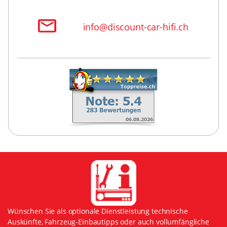
info@discount-car-hifi.ch
Wünschen Sie als optionale Dienstleistung technische
Auskünfte, Fahrzeug-Einbautipps oder auch vollumfängliche