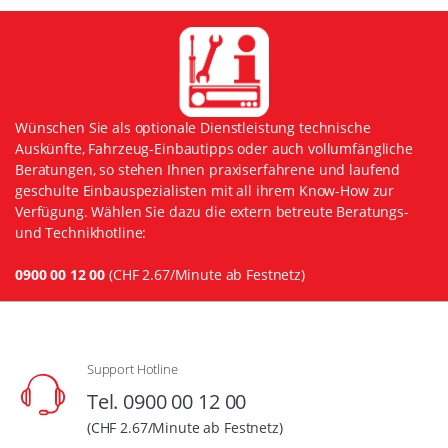
Wünschen Sie als optionale Dienstleistung technische
Auskünfte, Fahrzeug-Einbautipps oder auch vollumfängliche
Beratungen, so stehen Ihnen praxiserfahrene und laufend
geschulte Einbauspezialisten mit all ihrem Know-How zur
Verfügung. Wählen Sie dazu die extern betreute Beratungs-
und Technikhotline:
0900 00 12 00
(CHF 2.67/Minute ab Festnetz)
Support Hotline
Tel. 0900 00 12 00
(CHF 2.67/Minute ab Festnetz)