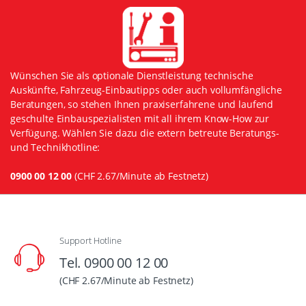
Wünschen Sie als optionale Dienstleistung technische
Auskünfte, Fahrzeug-Einbautipps oder auch vollumfängliche
Beratungen, so stehen Ihnen praxiserfahrene und laufend
geschulte Einbauspezialisten mit all ihrem Know-How zur
Verfügung. Wählen Sie dazu die extern betreute Beratungs-
und Technikhotline:
0900 00 12 00
(CHF 2.67/Minute ab Festnetz)
Support Hotline
Tel. 0900 00 12 00
(CHF 2.67/Minute ab Festnetz)