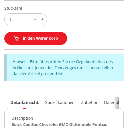
Stückzahl
in den Warenkorb
Hinweis: Bitte überprüfen Sie die Gegebenheiten des
Artikels mit jenen des Fahrzeuges um sicherzustellen
das der Artikel passend ist.
Detailansicht
Spezifikationen
Zubehör
Datenblätte
Description
Buick Cadillac Chevrolet
GMC
Oldsmobile Pontiac