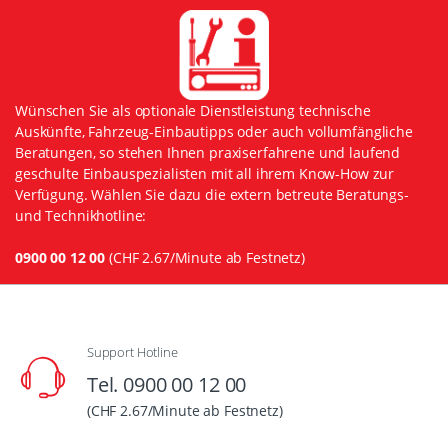
Wünschen Sie als optionale Dienstleistung technische
Auskünfte, Fahrzeug-Einbautipps oder auch vollumfängliche
Beratungen, so stehen Ihnen praxiserfahrene und laufend
geschulte Einbauspezialisten mit all ihrem Know-How zur
Verfügung. Wählen Sie dazu die extern betreute Beratungs-
und Technikhotline:
0900 00 12 00
(CHF 2.67/Minute ab Festnetz)
Support Hotline
Tel. 0900 00 12 00
(CHF 2.67/Minute ab Festnetz)