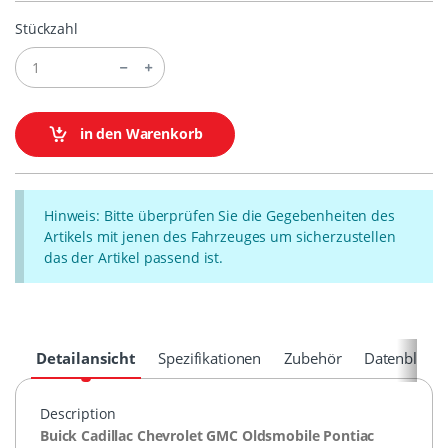
Stückzahl
in den Warenkorb
Hinweis: Bitte überprüfen Sie die Gegebenheiten des
Artikels mit jenen des Fahrzeuges um sicherzustellen
das der Artikel passend ist.
Detailansicht
Spezifikationen
Zubehör
Datenblätte
Description
Buick Cadillac Chevrolet
GMC
Oldsmobile Pontiac