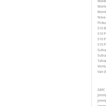
Mali
Monte
Monte
Nova
Picku
S10 B
S10 P
S10 P
S10 P
Subu
Subu
Taho
Ventu
Van (
GMC
Jimmy
Jimmy
Jimm