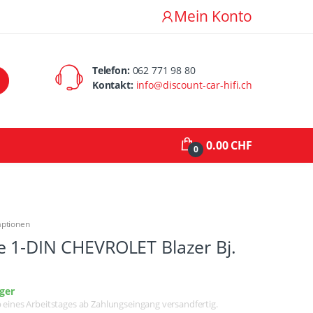
Mein Konto
Telefon:
062 771 98 80
Kontakt:
info@discount-car-hifi.ch
0.00 CHF
0
aptionen
e 1-DIN CHEVROLET Blazer Bj.
1
ger
lb eines Arbeitstages ab Zahlungseingang versandfertig.