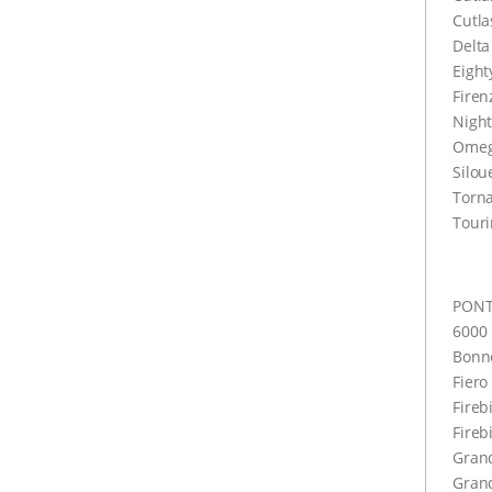
Cutl
Delta
Eight
Firen
Night
Omeg
Silou
Torn
Tour
PONT
6000
Bonne
Fiero
Fireb
Fireb
Gran
Grand