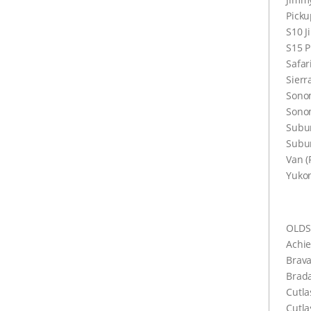
Picku
S10 
S15 
Safar
Sierr
Sonom
Sono
Subu
Subu
Van (
Yuko
OLDS
Achie
Brav
Brada
Cutla
Cutla