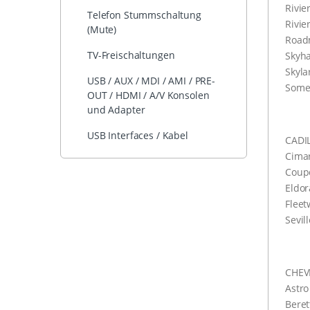
Rivie
Telefon Stummschaltung
Rivie
(Mute)
Road
TV-Freischaltungen
Skyh
Skyla
USB / AUX / MDI / AMI / PRE-
Some
OUT / HDMI / A/V Konsolen
und Adapter
USB Interfaces / Kabel
CADI
Cima
Coupe
Eldor
Flee
Sevil
CHEV
Astro
Beret