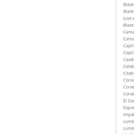
Blaze
Blaze
(use 
Blaze
Cama
Cama
Capri
Capri
Caval
Celeb
Citat
Corsi
Corve
Corve
El Ca
Expre
Impa
Lumi
Lumi