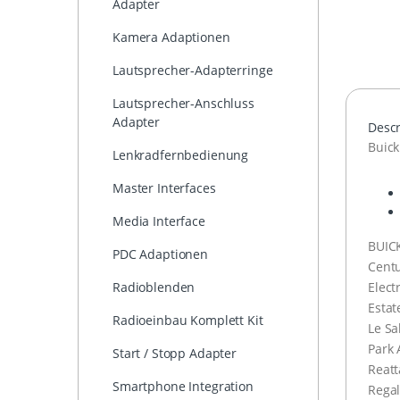
Adapter
Kamera Adaptionen
Lautsprecher-Adapterringe
Lautsprecher-Anschluss
Adapter
Descr
Buick
Lenkradfernbedienung
Master Interfaces
Media Interface
BUIC
PDC Adaptionen
Centu
Elect
Radioblenden
Esta
Radioeinbau Komplett Kit
Le Sa
Park
Start / Stopp Adapter
Reatt
Smartphone Integration
Regal