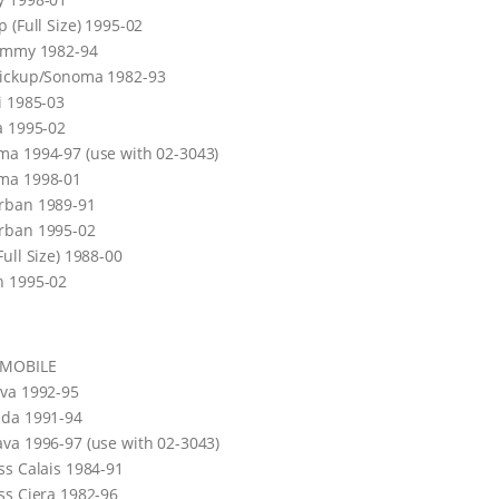
p (Full Size) 1995-02
Jimmy 1982-94
Pickup/Sonoma 1982-93
i 1985-03
a 1995-02
a 1994-97 (use with 02-3043)
ma 1998-01
rban 1989-91
rban 1995-02
Full Size) 1988-00
n 1995-02
MOBILE
va 1992-95
ada 1991-94
va 1996-97 (use with 02-3043)
ss Calais 1984-91
ss Ciera 1982-96