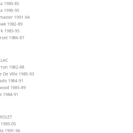
ra 1983-85
ra 1990-95
master 1991-94
awk 1982-89
rk 1983-95
rset 1986-87
LLAC
rron 1982-88
 De Ville 1985-93
ado 1984-91
twood 1985-89
le 1984-91
ROLET
 1985-05
ta 1991-96