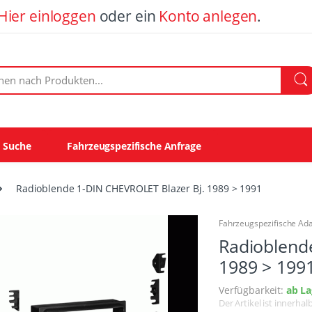
Hier einloggen
oder ein
Konto anlegen
.
ach Produkten:
e Suche
Fahrzeugspezifische Anfrage
Radioblende 1-DIN CHEVROLET Blazer Bj. 1989 > 1991
Fahrzeugspezifische Ad
Radioblend
1989 > 199
Verfügbarkeit:
ab La
Der Artikel ist innerha