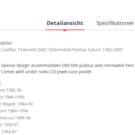
Detailansicht
Spezifikationen
iption
 Cadillac Chevrolet
GMC
Oldsmobile Pontiac Saturn 1982-2005
Special design accommodates
DIN
DIN
pullout and removable face
Comes with under radio CD jewel case pocket
K
ry 1982-96
ra 1984-1990
te Wagon 1984-90
bre 1984-1994
 Avenue 1984-94
a 1990-91
 1984-87