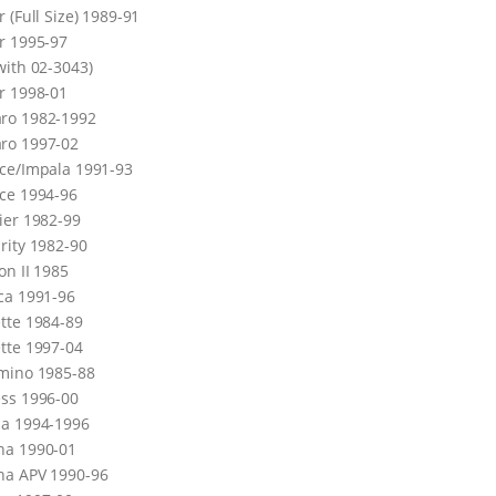
r (Full Size) 1989-91
r 1995-97
with 02-3043)
r 1998-01
ro 1982-1992
ro 1997-02
ce/Impala 1991-93
ce 1994-96
ier 1982-99
rity 1982-90
ion II 1985
ca 1991-96
tte 1984-89
tte 1997-04
mino 1985-88
ss 1996-00
la 1994-1996
na 1990-01
na
APV
1990-96