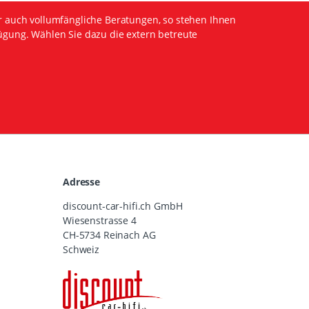
r auch vollumfängliche Beratungen, so stehen Ihnen
ügung. Wählen Sie dazu die extern betreute
Adresse
discount-car-hifi.ch GmbH
Wiesenstrasse 4
CH-5734 Reinach AG
Schweiz