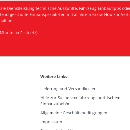
ale Dienstleistung technische Auskünfte, Fahrzeug-Einbautipps ode
fend geschulte Einbauspezialisten mit all ihrem Know-How zur Verf
otline:
Minute ab Festnetz)
Weitere Links
Lieferung und Versandkosten
Hilfe zur Suche von fahrzeugspezifischem
Einbauzubehör
Allgemeine Geschäftsbedingungen
Impressum