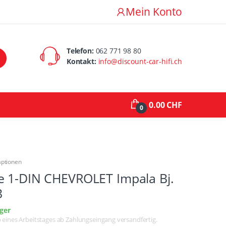
Mein Konto
Telefon:
062 771 98 80
Kontakt:
info@discount-car-hifi.ch
0.00 CHF
0
aptionen
e 1-DIN CHEVROLET Impala Bj.
3
ger
lb eines Arbeitstages ab Zahlungseingang versandfertig.