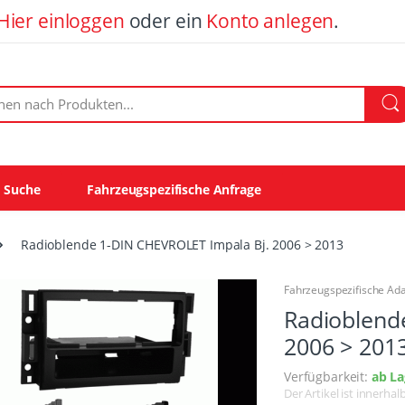
Hier einloggen
oder ein
Konto anlegen
.
ach Produkten:
e Suche
Fahrzeugspezifische Anfrage
Radioblende 1-DIN CHEVROLET Impala Bj. 2006 > 2013
Fahrzeugspezifische Ad
Radioblend
2006 > 201
Verfügbarkeit:
ab La
Der Artikel ist innerha