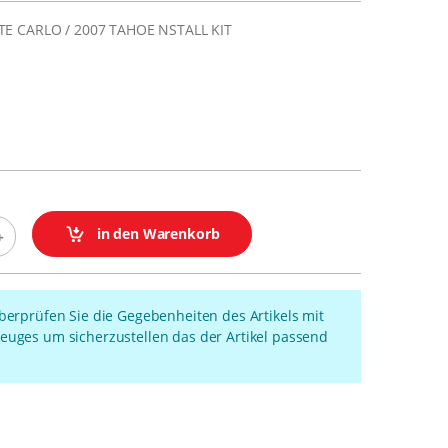
TE CARLO / 2007 TAHOE NSTALL KIT
in den Warenkorb
überprüfen Sie die Gegebenheiten des Artikels mit
euges um sicherzustellen das der Artikel passend