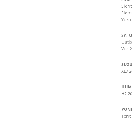
Sierr
Sierr
Yuko
SAT
Outl
Vue 
SUZU
XL7 
HUM
H2 2
PONT
Torre