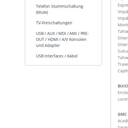
Expr
Telefon Stummschaltung
Impa
(Mute)
Impal
TV-Freischaltungen
Monte
Taho
USB / AUX / MDI / AMI / PRE-
Silve
OUT / HDMI / A/V Konsolen
Silve
und Adapter
Subu
USB Interfaces / Kabel
Taho
Trave
Capti
BUIC
Encla
Luce
GMC
Acad
Sava