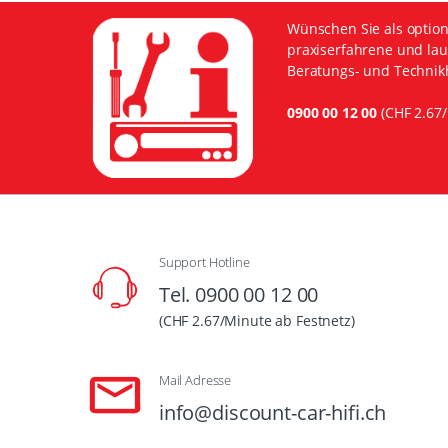
Wünschen Sie als option
praxiserfahrene und lau
Beratungs- und Technikh
0900 00 12 00
(CHF 2.67/
Support Hotline
Tel. 0900 00 12 00
(CHF 2.67/Minute ab Festnetz)
Mail Adresse
info@discount-car-hifi.ch