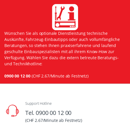
Wünschen Sie als optionale Dienstleistung technische
Auskünfte, Fahrzeug-Einbautipps oder auch vollumfängliche
Beratungen, so stehen Ihnen praxiserfahrene und laufend
geschulte Einbauspezialisten mit all ihrem Know-How zur
Verfügung. Wählen Sie dazu die extern betreute Beratungs-
und Technikhotline:
0900 00 12 00
(CHF 2.67/Minute ab Festnetz)
Support Hotline
Tel. 0900 00 12 00
(CHF 2.67/Minute ab Festnetz)