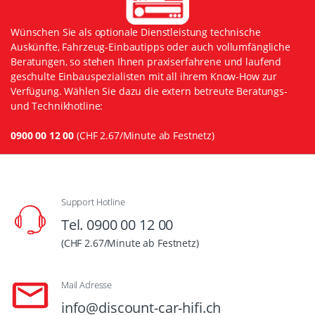
Wünschen Sie als optionale Dienstleistung technische
Auskünfte, Fahrzeug-Einbautipps oder auch vollumfängliche
Beratungen, so stehen Ihnen praxiserfahrene und laufend
geschulte Einbauspezialisten mit all ihrem Know-How zur
Verfügung. Wählen Sie dazu die extern betreute Beratungs-
und Technikhotline:
0900 00 12 00
(CHF 2.67/Minute ab Festnetz)
Support Hotline
Tel. 0900 00 12 00
(CHF 2.67/Minute ab Festnetz)
Mail Adresse
info@discount-car-hifi.ch