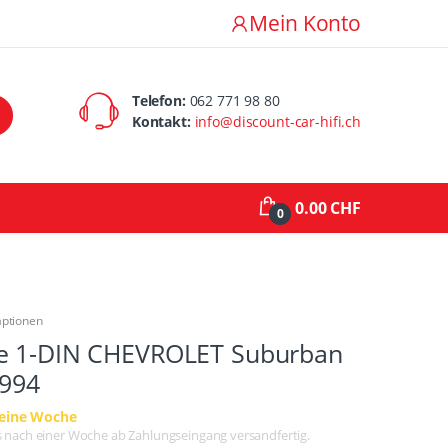
Mein Konto
Telefon:
062 771 98 80
Kontakt:
info@discount-car-hifi.ch
0.00 CHF
0
aptionen
e 1-DIN CHEVROLET Suburban
1994
 eine Woche
ens nach einer Woche ab Zahlungseingang versandfertig.