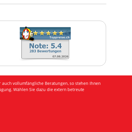
r auch vollumfängliche Beratungen, so stehen Ihnen
ügung. Wählen Sie dazu die extern betreute