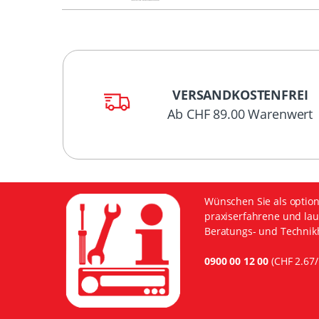
VERSANDKOSTENFREI
Ab CHF 89.00 Warenwert
Wünschen Sie als option
praxiserfahrene und lau
Beratungs- und Technikh
0900 00 12 00
(CHF 2.67/