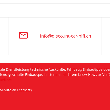
info@discount-car-hifi.ch
ale Dienstleistung technische Auskünfte, Fahrzeug-Einbautipps ode
fend geschulte Einbauspezialisten mit all ihrem Know-How zur Verf
otline:
Minute ab Festnetz)