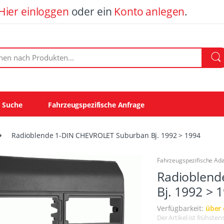
Hier einloggen
oder ein
Konto anlegen
.
ach Produkten:
e Suche
Fahrzeugspezifische Anfrage
Radioblende 1-DIN CHEVROLET Suburban Bj. 1992 > 1994
Fahrzeugspezifische Ad
Radioblend
Bj. 1992 > 
Verfügbarkeit:
über
Der Artikel ist frühst