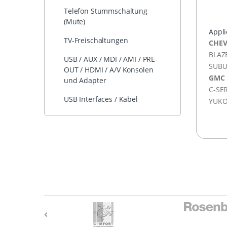
Telefon Stummschaltung
(Mute)
Appli
TV-Freischaltungen
CHEV
BLAZ
USB / AUX / MDI / AMI / PRE-
SUB
OUT / HDMI / A/V Konsolen
GMC
und Adapter
C-SE
USB Interfaces / Kabel
YUK