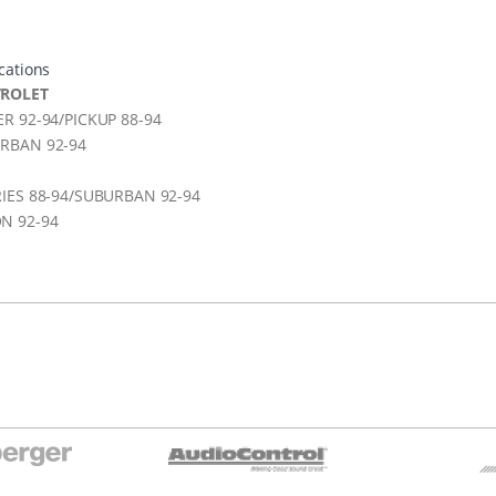
cations
ROLET
ER
92-94/
PICKUP
88-94
URBAN
92-94
RIES
88-94/
SUBURBAN
92-94
ON
92-94