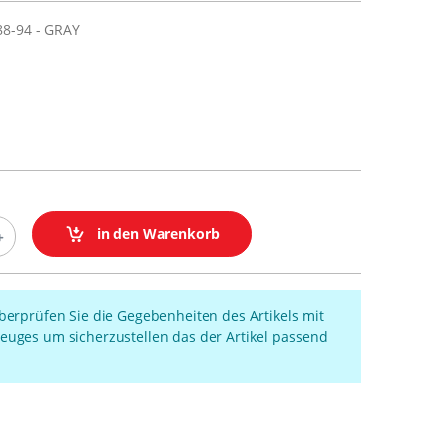
88-94 - GRAY
in den Warenkorb
überprüfen Sie die Gegebenheiten des Artikels mit
euges um sicherzustellen das der Artikel passend