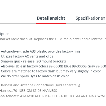
Detailansicht
Spezifikationen
iption
market radio dash kit. Replaces the
OEM
radio bezel and allow the in
Automotive-grade
ABS
plastic provides factory finish
Utilizes factory AC vents and clips
Snap-in quick release
ISO
mount brackets
Also available in factory colors 99-3000B Blue 99-3000G Gray 99-
Colors are matched to factory dash but may vary slightly in color
We do offer Spray Dyes to match dash color
Harness and Antenna Connections (sold separately)
 Harness:70-1858 GM 87-05
HARNESS
nna Adapter: 40-GM10
AFTERMARKET
RADIO
TO GM
ANTENNA
W/
MI