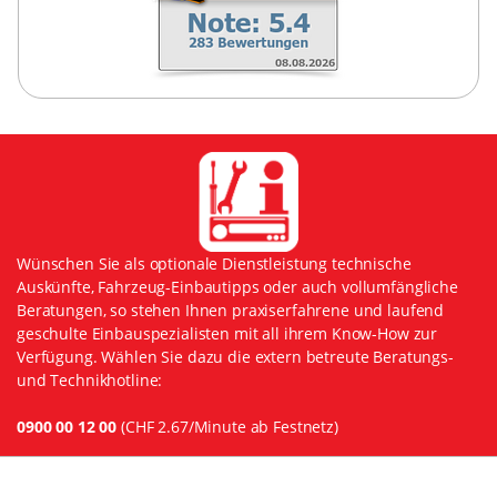
Wünschen Sie als optionale Dienstleistung technische
Auskünfte, Fahrzeug-Einbautipps oder auch vollumfängliche
Beratungen, so stehen Ihnen praxiserfahrene und laufend
geschulte Einbauspezialisten mit all ihrem Know-How zur
Verfügung. Wählen Sie dazu die extern betreute Beratungs-
und Technikhotline:
0900 00 12 00
(CHF 2.67/Minute ab Festnetz)