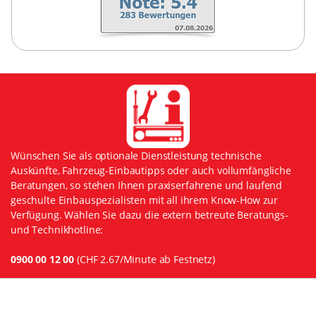
Wünschen Sie als optionale Dienstleistung technische
Auskünfte, Fahrzeug-Einbautipps oder auch vollumfängliche
Beratungen, so stehen Ihnen praxiserfahrene und laufend
geschulte Einbauspezialisten mit all ihrem Know-How zur
Verfügung. Wählen Sie dazu die extern betreute Beratungs-
und Technikhotline:
0900 00 12 00
(CHF 2.67/Minute ab Festnetz)