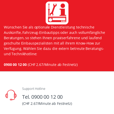
Wünschen Sie als optionale Dienstleistung technische
Auskünfte, Fahrzeug-Einbautipps oder auch vollumfängliche
Beratungen, so stehen Ihnen praxiserfahrene und laufend
geschulte Einbauspezialisten mit all ihrem Know-How zur
Verfügung. Wählen Sie dazu die extern betreute Beratungs-
und Technikhotline:
0900 00 12 00
(CHF 2.67/Minute ab Festnetz)
Support Hotline
Tel. 0900 00 12 00
(CHF 2.67/Minute ab Festnetz)