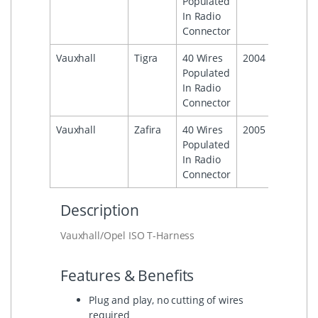
Populated
In Radio
Connector
Vauxhall
Tigra
40 Wires
2004
2009
Populated
In Radio
Connector
Vauxhall
Zafira
40 Wires
2005
2014
Populated
In Radio
Connector
Description
Vauxhall/Opel ISO T-Harness
Features & Benefits
Plug and play, no cutting of wires
required