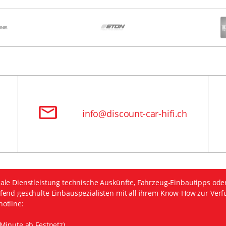
info@discount-car-hifi.ch
ale Dienstleistung technische Auskünfte, Fahrzeug-Einbautipps ode
fend geschulte Einbauspezialisten mit all ihrem Know-How zur Verf
otline:
Minute ab Festnetz)