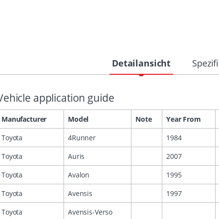
Detailansicht
Spezif
Vehicle application guide
Manufacturer
Model
Note
Year From
Toyota
4Runner
1984
Toyota
Auris
2007
Toyota
Avalon
1995
Toyota
Avensis
1997
Toyota
Avensis-Verso