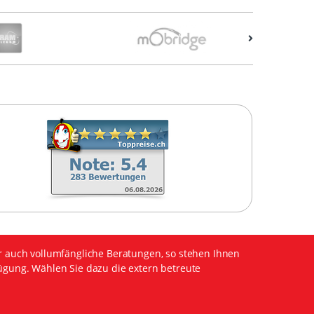
r auch vollumfängliche Beratungen, so stehen Ihnen
ügung. Wählen Sie dazu die extern betreute