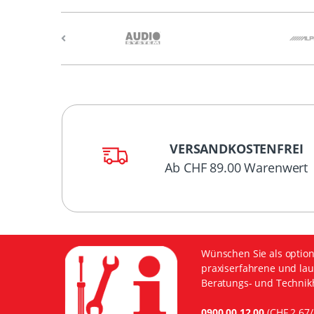
VERSANDKOSTENFREI
Ab CHF 89.00 Warenwert
Wünschen Sie als option
praxiserfahrene und lau
Beratungs- und Technikh
0900 00 12 00
(CHF 2.67/