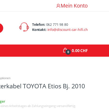
Mein Konto
Telefon:
062 771 98 80
Kontakt:
info@discount-car-hifi.ch
0.00 CHF
0
aptionen
erkabel TOYOTA Etios Bj. 2010
ger
lb eines Arbeitstages ab Zahlungseingang versandfertig.