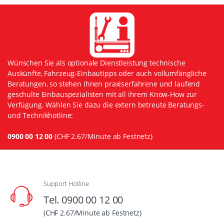
Wünschen Sie als optionale Dienstleistung technische
Auskünfte, Fahrzeug-Einbautipps oder auch vollumfängliche
Beratungen, so stehen Ihnen praxiserfahrene und laufend
geschulte Einbauspezialisten mit all ihrem Know-How zur
Verfügung. Wählen Sie dazu die extern betreute Beratungs-
und Technikhotline:
0900 00 12 00
(CHF 2.67/Minute ab Festnetz)
Support Hotline
Tel. 0900 00 12 00
(CHF 2.67/Minute ab Festnetz)