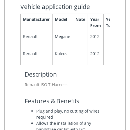
Vehicle application guide
Manufacturer
Model
Note
Year
Year
Head
From
To
Renault
Megane
2012
Renault
Koleos
2012
Description
Renault ISO T-Harness
Features & Benefits
Plug and play, no cutting of wires
required
Allows the installation of any
handsfree car kit with ISO