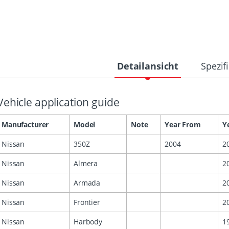
Detailansicht
Spezif
Vehicle application guide
Manufacturer
Model
Note
Year From
Y
Nissan
350Z
2004
2
Nissan
Almera
2
Nissan
Armada
2
Nissan
Frontier
2
Nissan
Harbody
1