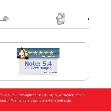
r auch vollumfängliche Beratungen, so stehen Ihnen
ügung. Wählen Sie dazu die extern betreute