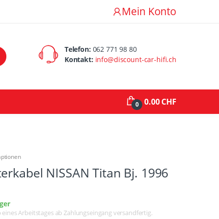
Mein Konto
Telefon:
062 771 98 80
Kontakt:
info@discount-car-hifi.ch
0.00 CHF
0
aptionen
erkabel NISSAN Titan Bj. 1996
ger
lb eines Arbeitstages ab Zahlungseingang versandfertig.