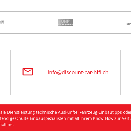
info@discount-car-hifi.ch
ale Dienstleistung technische Auskünfte, Fahrzeug-Einbautipps ode
fend geschulte Einbauspezialisten mit all ihrem Know-How zur Verf
otline: