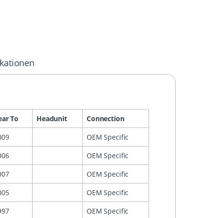
ikationen
ear To
Headunit
Connection
009
OEM Specific
006
OEM Specific
007
OEM Specific
005
OEM Specific
997
OEM Specific