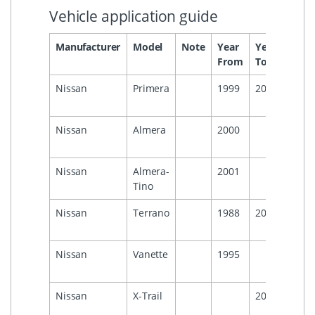
Vehicle application guide
Manufacturer
Model
Note
Year
Year
Head
From
To
Nissan
Primera
1999
2004
Nissan
Almera
2000
Nissan
Almera-
2001
Tino
Nissan
Terrano
1988
2000
Nissan
Vanette
1995
Nissan
X-Trail
2004