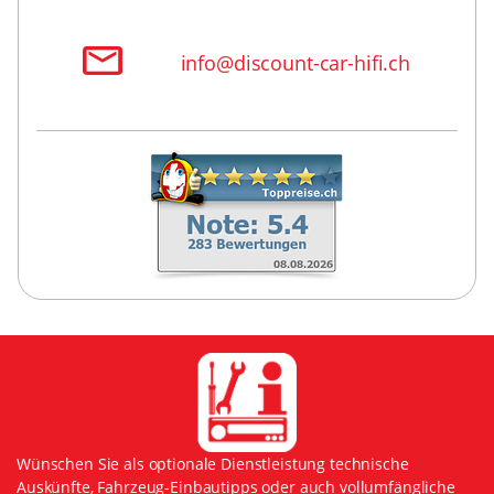
info@discount-car-hifi.ch
Wünschen Sie als optionale Dienstleistung technische
Auskünfte, Fahrzeug-Einbautipps oder auch vollumfängliche