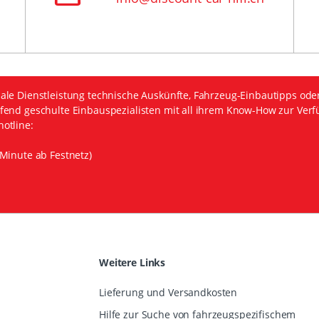
ale Dienstleistung technische Auskünfte, Fahrzeug-Einbautipps ode
fend geschulte Einbauspezialisten mit all ihrem Know-How zur Verf
otline:
Minute ab Festnetz)
Weitere Links
Lieferung und Versandkosten
Hilfe zur Suche von fahrzeugspezifischem