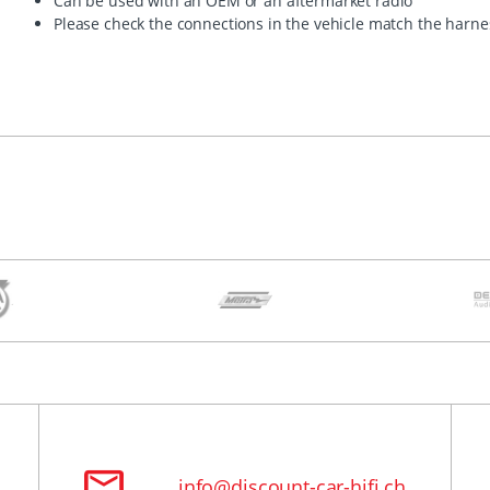
Can be used with an OEM or an aftermarket radio
Please check the connections in the vehicle match the harn
info@discount-car-hifi.ch