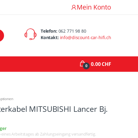
Mein Konto
Telefon:
062 771 98 80
Kontakt:
info@discount-car-hifi.ch
0.00 CHF
0
aptionen
erkabel MITSUBISHI Lancer Bj.
ger
lb eines Arbeitstages ab Zahlungseingang versandfertig.