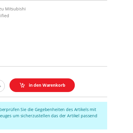
zu Mitsubishi
ified
in den Warenkorb
überprüfen Sie die Gegebenheiten des Artikels mit
euges um sicherzustellen das der Artikel passend