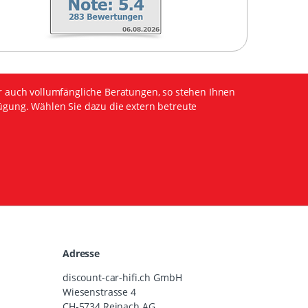
r auch vollumfängliche Beratungen, so stehen Ihnen
ügung. Wählen Sie dazu die extern betreute
Adresse
discount-car-hifi.ch GmbH
Wiesenstrasse 4
CH-5734 Reinach AG