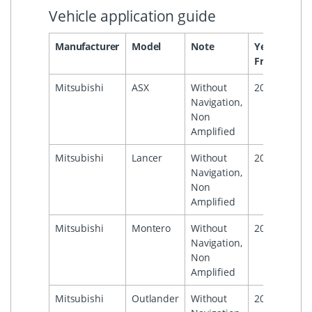
Vehicle application guide
Manufacturer
Model
Note
Year
Yea
From
To
Mitsubishi
ASX
Without
2010
Navigation,
Non
Amplified
Mitsubishi
Lancer
Without
2007
Navigation,
Non
Amplified
Mitsubishi
Montero
Without
2007
Navigation,
Non
Amplified
Mitsubishi
Outlander
Without
2007