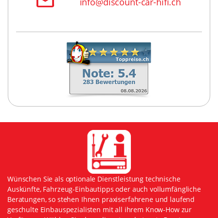
info@discount-car-hifi.ch
Wünschen Sie als optionale Dienstleistung technische
Auskünfte, Fahrzeug-Einbautipps oder auch vollumfängliche
Beratungen, so stehen Ihnen praxiserfahrene und laufend
geschulte Einbauspezialisten mit all ihrem Know-How zur