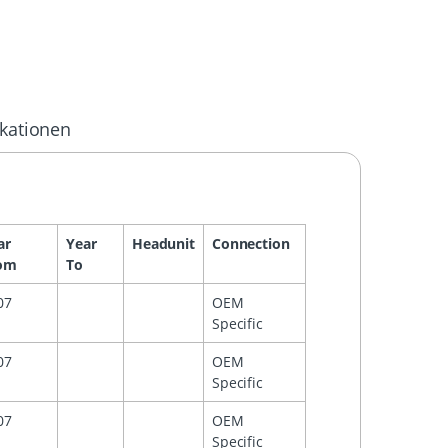
ikationen
ar
Year
Headunit
Connection
om
To
07
OEM
Specific
07
OEM
Specific
07
OEM
Specific