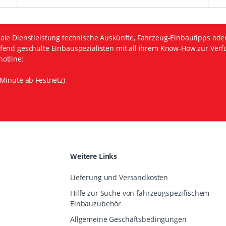
ale Dienstleistung technische Auskünfte, Fahrzeug-Einbautipps ode
fend geschulte Einbauspezialisten mit all ihrem Know-How zur Verf
otline:
Minute ab Festnetz)
Weitere Links
Lieferung und Versandkosten
Hilfe zur Suche von fahrzeugspezifischem
Einbauzubehör
Allgemeine Geschäftsbedingungen