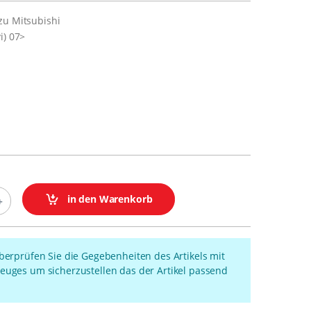
zu Mitsubishi
i) 07>
in den Warenkorb
überprüfen Sie die Gegebenheiten des Artikels mit
euges um sicherzustellen das der Artikel passend