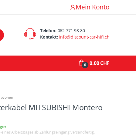
Mein Konto
Telefon:
062 771 98 80
Kontakt:
info@discount-car-hifi.ch
0.00 CHF
0
aptionen
terkabel MITSUBISHI Montero
ger
lb eines Arbeitstages ab Zahlungseingang versandfertig.