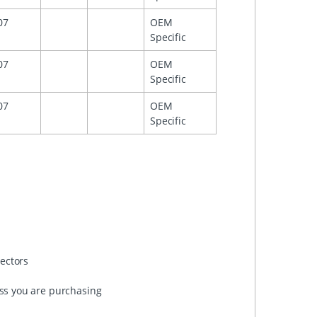
07
OEM
Specific
07
OEM
Specific
07
OEM
Specific
nectors
ess you are purchasing