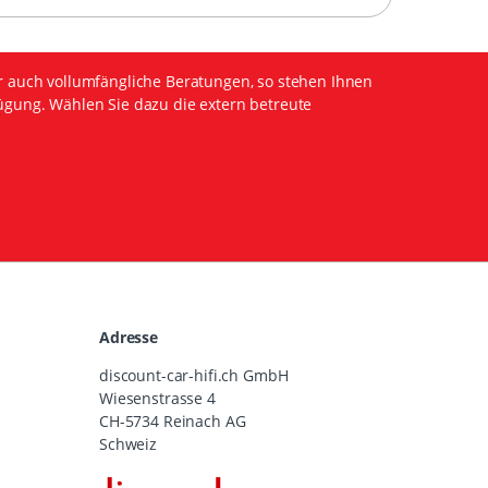
r auch vollumfängliche Beratungen, so stehen Ihnen
ügung. Wählen Sie dazu die extern betreute
Adresse
discount-car-hifi.ch GmbH
Wiesenstrasse 4
CH-5734 Reinach AG
Schweiz