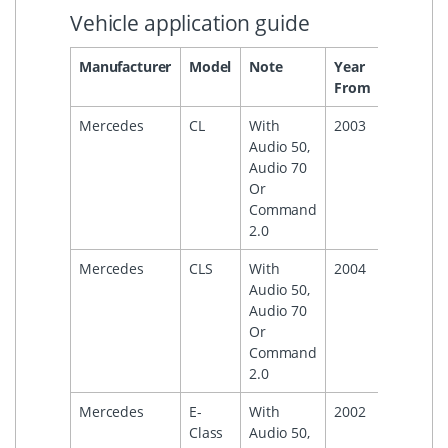
Vehicle application guide
Manufacturer
Model
Note
Year
Year
H
From
To
Mercedes
CL
With
2003
2007
Audio 50,
Audio 70
Or
Command
2.0
Mercedes
CLS
With
2004
2008
Audio 50,
Audio 70
Or
Command
2.0
Mercedes
E-
With
2002
2009
Class
Audio 50,