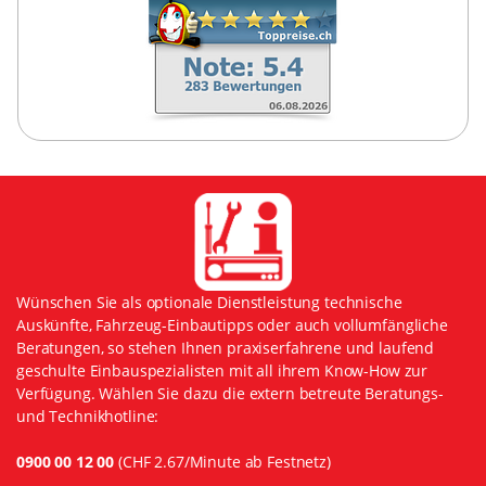
Wünschen Sie als optionale Dienstleistung technische
Auskünfte, Fahrzeug-Einbautipps oder auch vollumfängliche
Beratungen, so stehen Ihnen praxiserfahrene und laufend
geschulte Einbauspezialisten mit all ihrem Know-How zur
Verfügung. Wählen Sie dazu die extern betreute Beratungs-
und Technikhotline:
0900 00 12 00
(CHF 2.67/Minute ab Festnetz)