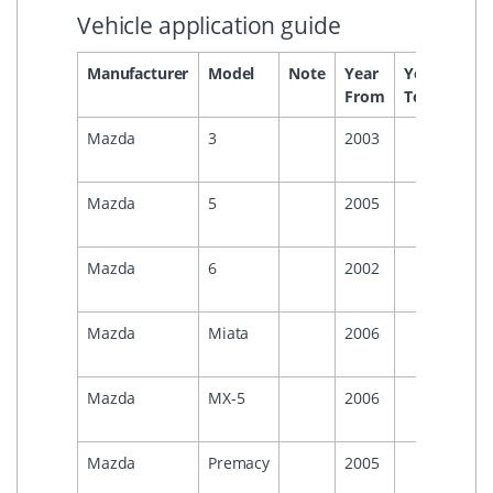
Vehicle application guide
Manufacturer
Model
Note
Year
Year
Head
From
To
Mazda
3
2003
Mazda
5
2005
Mazda
6
2002
Mazda
Miata
2006
Mazda
MX-5
2006
Mazda
Premacy
2005