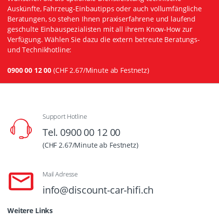
Auskünfte, Fahrzeug-Einbautipps oder auch vollumfängliche
Beratungen, so stehen Ihnen praxiserfahrene und laufend
geschulte Einbauspezialisten mit all ihrem Know-How zur
Verfügung. Wählen Sie dazu die extern betreute Beratungs-
und Technikhotline:
0900 00 12 00
(CHF 2.67/Minute ab Festnetz)
Support Hotline
Tel. 0900 00 12 00
(CHF 2.67/Minute ab Festnetz)
Mail Adresse
info@discount-car-hifi.ch
Weitere Links