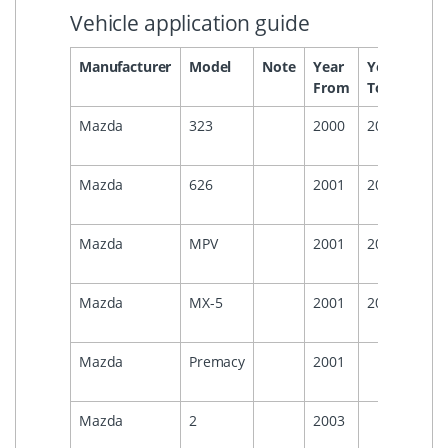
Vehicle application guide
Manufacturer
Model
Note
Year
Year
Head
From
To
Mazda
323
2000
2002
Mazda
626
2001
2002
Mazda
MPV
2001
2006
Mazda
MX-5
2001
2006
Mazda
Premacy
2001
Mazda
2
2003