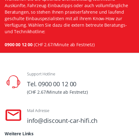
Auskünfte, Fahrzeug-Einbautipps oder auch vollumfängliche
Beratungen, so stehen Ihnen praxiserfahrene und laufend
geschulte Einbauspezialisten mit all ihrem Know-How zur
Verfügung. Wählen Sie dazu die extern betreute Beratungs-
und Technikhotline:
0900 00 12 00
(CHF 2.67/Minute ab Festnetz)
Support Hotline
Tel. 0900 00 12 00
(CHF 2.67/Minute ab Festnetz)
Mail Adresse
info@discount-car-hifi.ch
Weitere Links