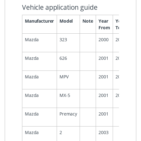
Vehicle application guide
Manufacturer
Model
Note
Year
Year
Head
From
To
Mazda
323
2000
2002
Mazda
626
2001
2002
Mazda
MPV
2001
2006
Mazda
MX-5
2001
2006
Mazda
Premacy
2001
Mazda
2
2003