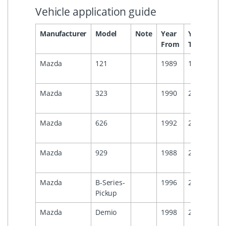
Vehicle application guide
Manufacturer
Model
Note
Year
Year
Hea
From
To
Mazda
121
1989
1996
Mazda
323
1990
2000
Mazda
626
1992
2000
Mazda
929
1988
2000
Mazda
B-Series-
1996
2006
Pickup
Mazda
Demio
1998
2000