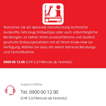
Wünschen Sie als optionale Dienstleistung technische
Auskünfte, Fahrzeug-Einbautipps oder auch vollumfängliche
Beratungen, so stehen Ihnen praxiserfahrene und laufend
geschulte Einbauspezialisten mit all ihrem Know-How zur
Verfügung. Wählen Sie dazu die extern betreute Beratungs-
und Technikhotline:
0900 00 12 00
(CHF 2.67/Minute ab Festnetz)
Support Hotline
Tel. 0900 00 12 00
(CHF 2.67/Minute ab Festnetz)