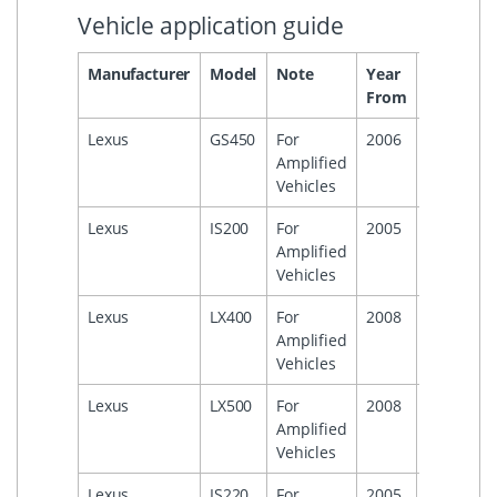
Vehicle application guide
Manufacturer
Model
Note
Year
Year
He
From
To
Lexus
GS450
For
2006
Amplified
Vehicles
Lexus
IS200
For
2005
Amplified
Vehicles
Lexus
LX400
For
2008
Amplified
Vehicles
Lexus
LX500
For
2008
Amplified
Vehicles
Lexus
IS220
For
2005