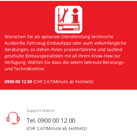
Wünschen Sie als optionale Dienstleistung technische
Auskünfte, Fahrzeug-Einbautipps oder auch vollumfängliche
Beratungen, so stehen Ihnen praxiserfahrene und laufend
geschulte Einbauspezialisten mit all ihrem Know-How zur
Verfügung. Wählen Sie dazu die extern betreute Beratungs-
und Technikhotline:
0900 00 12 00
(CHF 2.67/Minute ab Festnetz)
Support Hotline
Tel. 0900 00 12 00
(CHF 2.67/Minute ab Festnetz)