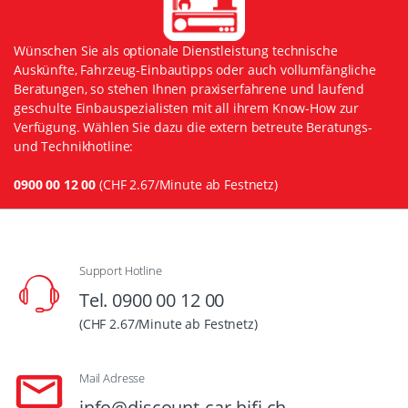
Wünschen Sie als optionale Dienstleistung technische
Auskünfte, Fahrzeug-Einbautipps oder auch vollumfängliche
Beratungen, so stehen Ihnen praxiserfahrene und laufend
geschulte Einbauspezialisten mit all ihrem Know-How zur
Verfügung. Wählen Sie dazu die extern betreute Beratungs-
und Technikhotline:
0900 00 12 00
(CHF 2.67/Minute ab Festnetz)
Support Hotline
Tel. 0900 00 12 00
(CHF 2.67/Minute ab Festnetz)
Mail Adresse
info@discount-car-hifi.ch