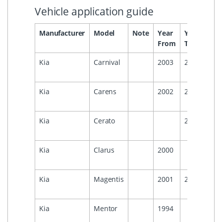
Vehicle application guide
Manufacturer
Model
Note
Year
Year
Hea
From
To
Kia
Carnival
2003
2005
Kia
Carens
2002
2006
Kia
Cerato
2009
Kia
Clarus
2000
Kia
Magentis
2001
2005
Kia
Mentor
1994