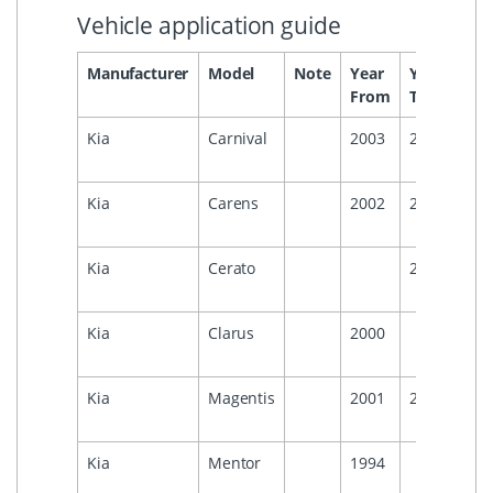
Vehicle application guide
Manufacturer
Model
Note
Year
Year
Hea
From
To
Kia
Carnival
2003
2005
Kia
Carens
2002
2006
Kia
Cerato
2009
Kia
Clarus
2000
Kia
Magentis
2001
2005
Kia
Mentor
1994