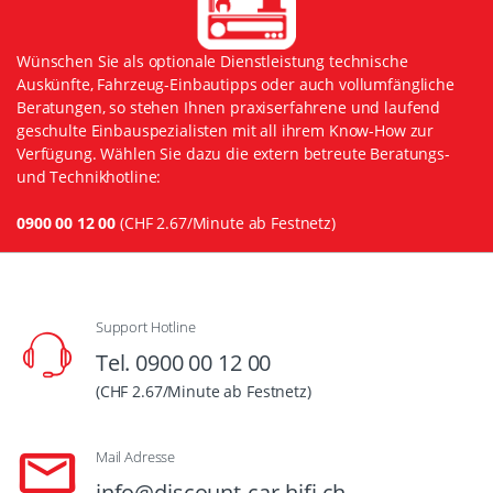
Wünschen Sie als optionale Dienstleistung technische
Auskünfte, Fahrzeug-Einbautipps oder auch vollumfängliche
Beratungen, so stehen Ihnen praxiserfahrene und laufend
geschulte Einbauspezialisten mit all ihrem Know-How zur
Verfügung. Wählen Sie dazu die extern betreute Beratungs-
und Technikhotline:
0900 00 12 00
(CHF 2.67/Minute ab Festnetz)
Support Hotline
Tel. 0900 00 12 00
(CHF 2.67/Minute ab Festnetz)
Mail Adresse
info@discount-car-hifi.ch