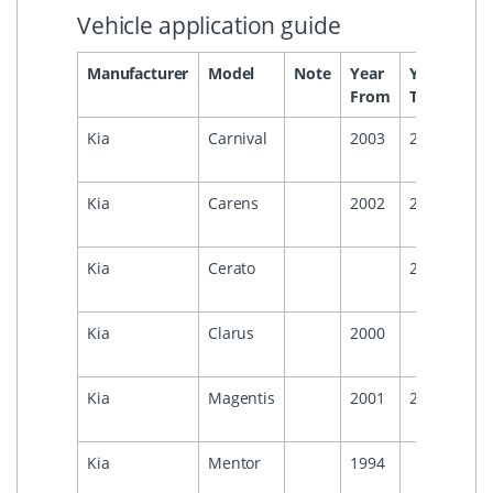
Vehicle application guide
Manufacturer
Model
Note
Year
Year
Hea
From
To
Kia
Carnival
2003
2005
Kia
Carens
2002
2006
Kia
Cerato
2009
Kia
Clarus
2000
Kia
Magentis
2001
2005
Kia
Mentor
1994