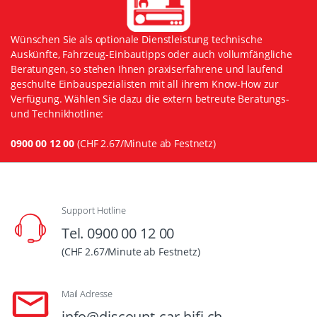
Wünschen Sie als optionale Dienstleistung technische
Auskünfte, Fahrzeug-Einbautipps oder auch vollumfängliche
Beratungen, so stehen Ihnen praxiserfahrene und laufend
geschulte Einbauspezialisten mit all ihrem Know-How zur
Verfügung. Wählen Sie dazu die extern betreute Beratungs-
und Technikhotline:
0900 00 12 00
(CHF 2.67/Minute ab Festnetz)
Support Hotline
Tel. 0900 00 12 00
(CHF 2.67/Minute ab Festnetz)
Mail Adresse
info@discount-car-hifi.ch