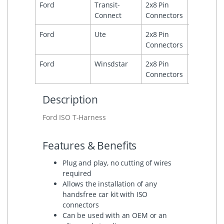
Ford
Transit-
2x8 Pin
2002
Connect
Connectors
Ford
Ute
2x8 Pin
1999
Connectors
Ford
Winsdstar
2x8 Pin
1
Connectors
Description
Ford ISO T-Harness
Features & Benefits
Plug and play, no cutting of wires
required
Allows the installation of any
handsfree car kit with ISO
connectors
Can be used with an OEM or an