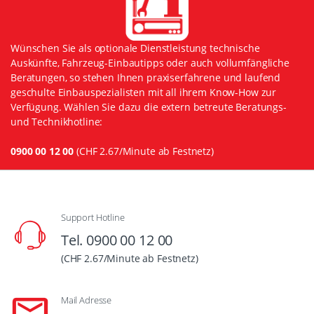
Wünschen Sie als optionale Dienstleistung technische
Auskünfte, Fahrzeug-Einbautipps oder auch vollumfängliche
Beratungen, so stehen Ihnen praxiserfahrene und laufend
geschulte Einbauspezialisten mit all ihrem Know-How zur
Verfügung. Wählen Sie dazu die extern betreute Beratungs-
und Technikhotline:
0900 00 12 00
(CHF 2.67/Minute ab Festnetz)
Support Hotline
Tel. 0900 00 12 00
(CHF 2.67/Minute ab Festnetz)
Mail Adresse