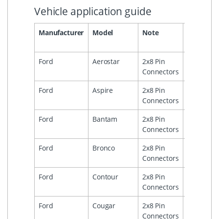
Vehicle application guide
Manufacturer
Model
Note
Year
Y
From
T
Ford
Aerostar
2x8 Pin
1
Connectors
Ford
Aspire
2x8 Pin
1
Connectors
Ford
Bantam
2x8 Pin
1995
Connectors
Ford
Bronco
2x8 Pin
1
Connectors
Ford
Contour
2x8 Pin
2
Connectors
Ford
Cougar
2x8 Pin
2
Connectors