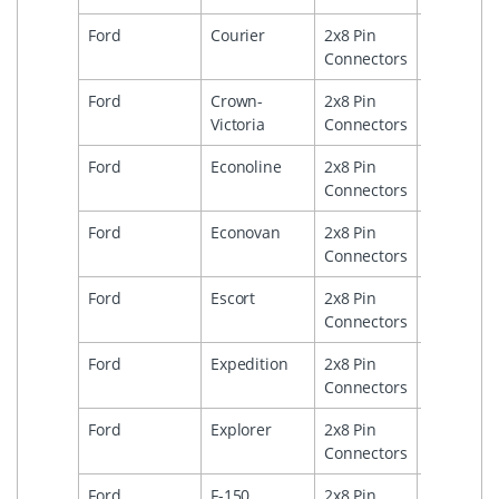
Ford
Courier
2x8 Pin
2
Connectors
Ford
Crown-
2x8 Pin
1
Victoria
Connectors
Ford
Econoline
2x8 Pin
1
Connectors
Ford
Econovan
2x8 Pin
1992
Connectors
Ford
Escort
2x8 Pin
1991
1
Connectors
Ford
Expedition
2x8 Pin
2
Connectors
Ford
Explorer
2x8 Pin
1
Connectors
Ford
F-150
2x8 Pin
1