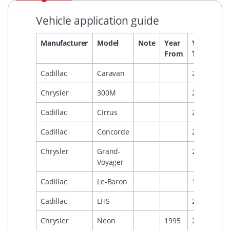
Vehicle application guide
Manufacturer
Model
Note
Year
Year
Hea
From
To
Cadillac
Caravan
2000
Chrysler
300M
2001
Cadillac
Cirrus
2000
Cadillac
Concorde
2001
Chrysler
Grand-
2000
Voyager
Cadillac
Le-Baron
1996
Cadillac
LHS
2001
Chrysler
Neon
1995
2001