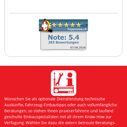
Wünschen Sie als optionale Dienstleistung technische
Auskünfte, Fahrzeug-Einbautipps oder auch vollumfängliche
Beratungen, so stehen Ihnen praxiserfahrene und laufend
geschulte Einbauspezialisten mit all ihrem Know-How zur
Verfügung. Wählen Sie dazu die extern betreute Beratungs-