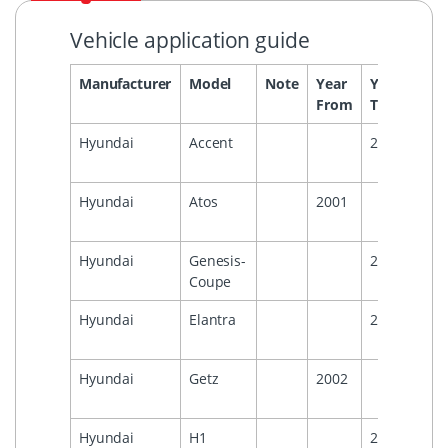
Vehicle application guide
Manufacturer
Model
Note
Year
Year
Hea
From
To
Hyundai
Accent
2005
Hyundai
Atos
2001
Hyundai
Genesis-
2006
Coupe
Hyundai
Elantra
2006
Hyundai
Getz
2002
Hyundai
H1
2008