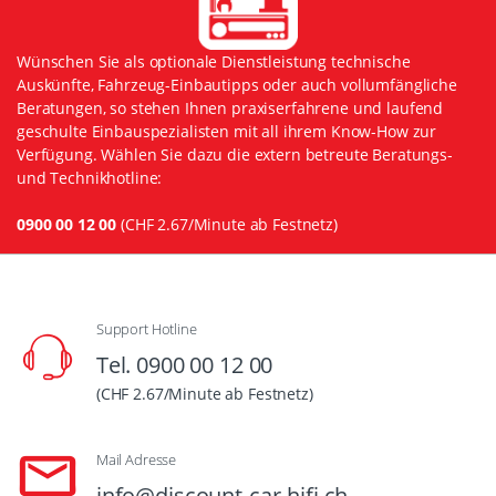
Wünschen Sie als optionale Dienstleistung technische
Auskünfte, Fahrzeug-Einbautipps oder auch vollumfängliche
Beratungen, so stehen Ihnen praxiserfahrene und laufend
geschulte Einbauspezialisten mit all ihrem Know-How zur
Verfügung. Wählen Sie dazu die extern betreute Beratungs-
und Technikhotline:
0900 00 12 00
(CHF 2.67/Minute ab Festnetz)
Support Hotline
Tel. 0900 00 12 00
(CHF 2.67/Minute ab Festnetz)
Mail Adresse
info@discount-car-hifi.ch