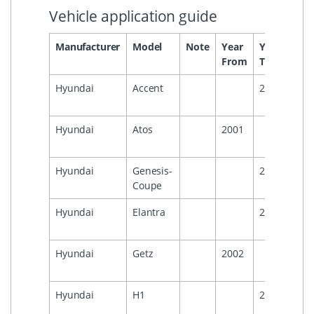
Vehicle application guide
Manufacturer
Model
Note
Year
Year
Hea
From
To
Hyundai
Accent
2005
Hyundai
Atos
2001
Hyundai
Genesis-
2006
Coupe
Hyundai
Elantra
2006
Hyundai
Getz
2002
Hyundai
H1
2008