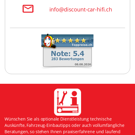
info@discount-car-hifi.ch
Wünschen Sie als optionale Dienstleistung technische
Auskünfte, Fahrzeug-Einbautipps oder auch vollumfängliche
Beratungen, so stehen Ihnen praxiserfahrene und laufend