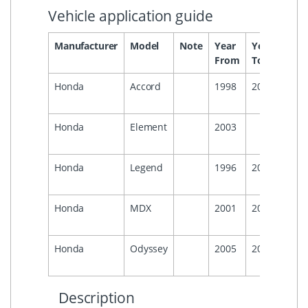
Vehicle application guide
Manufacturer
Model
Note
Year
Year
Head
From
To
Honda
Accord
1998
2008
Honda
Element
2003
Honda
Legend
1996
2000
Honda
MDX
2001
2006
Honda
Odyssey
2005
2008
Description