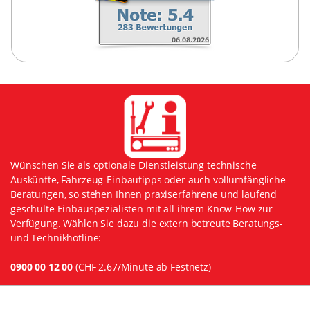
Wünschen Sie als optionale Dienstleistung technische
Auskünfte, Fahrzeug-Einbautipps oder auch vollumfängliche
Beratungen, so stehen Ihnen praxiserfahrene und laufend
geschulte Einbauspezialisten mit all ihrem Know-How zur
Verfügung. Wählen Sie dazu die extern betreute Beratungs-
und Technikhotline:
0900 00 12 00
(CHF 2.67/Minute ab Festnetz)