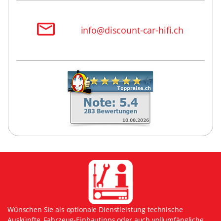
info@discount-car-hifi.ch
Wünschen Sie als optionale Dienstleistung technische
Auskünfte, Fahrzeug-Einbautipps oder auch vollumfängliche