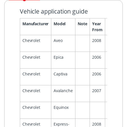
Vehicle application guide
Manufacturer
Model
Note
Year
Year
He
From
To
Chevrolet
Aveo
2008
2011
Chevrolet
Epica
2006
2015
Chevrolet
Captiva
2006
Chevrolet
Avalanche
2007
2013
Chevrolet
Equinox
2009
Chevrolet
Express-
2008