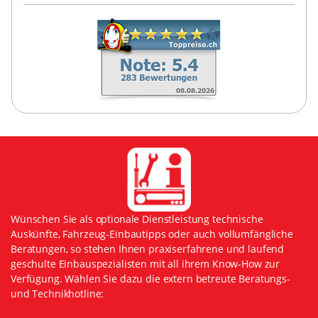
Wünschen Sie als optionale Dienstleistung technische
Auskünfte, Fahrzeug-Einbautipps oder auch vollumfängliche
Beratungen, so stehen Ihnen praxiserfahrene und laufend
geschulte Einbauspezialisten mit all ihrem Know-How zur
Verfügung. Wählen Sie dazu die extern betreute Beratungs-
und Technikhotline: