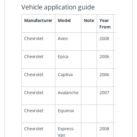
Vehicle application guide
Manufacturer
Model
Note
Year
Year
He
From
To
Chevrolet
Aveo
2008
2011
Chevrolet
Epica
2006
2015
Chevrolet
Captiva
2006
Chevrolet
Avalanche
2007
2013
Chevrolet
Equinox
2009
Chevrolet
Express-
2008
Van