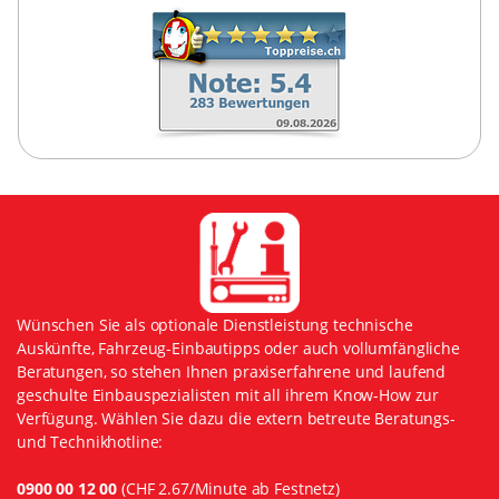
Wünschen Sie als optionale Dienstleistung technische
Auskünfte, Fahrzeug-Einbautipps oder auch vollumfängliche
Beratungen, so stehen Ihnen praxiserfahrene und laufend
geschulte Einbauspezialisten mit all ihrem Know-How zur
Verfügung. Wählen Sie dazu die extern betreute Beratungs-
und Technikhotline:
0900 00 12 00
(CHF 2.67/Minute ab Festnetz)