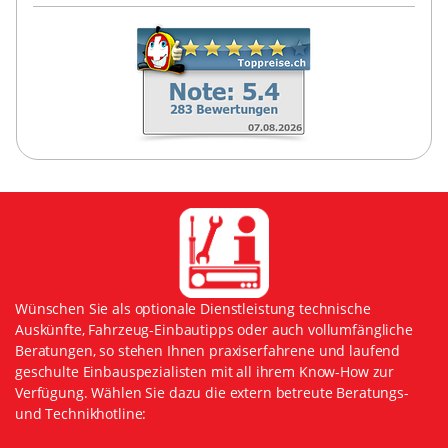
Wünschen Sie als optionale Dienstleistung technische
Auskünfte, Fahrzeug-Einbautipps oder auch vollumfängliche
Beratungen, so stehen Ihnen praxiserfahrene und laufend
geschulte Einbauspezialisten mit all ihrem Know-How zur
Verfügung. Wählen Sie dazu die extern betreute Beratungs-
und Technikhotline: