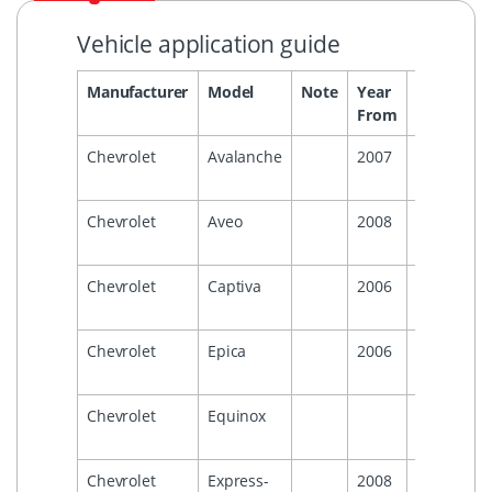
Vehicle application guide
Manufacturer
Model
Note
Year
Year
He
From
To
Chevrolet
Avalanche
2007
2013
Chevrolet
Aveo
2008
2011
Chevrolet
Captiva
2006
Chevrolet
Epica
2006
2015
Chevrolet
Equinox
2009
Chevrolet
Express-
2008