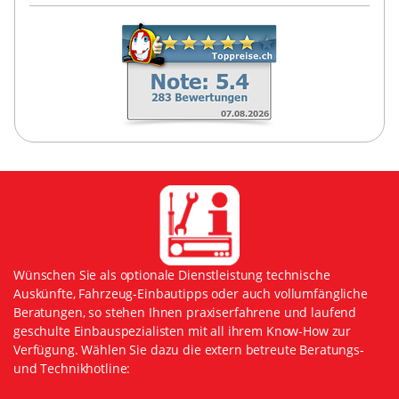
Wünschen Sie als optionale Dienstleistung technische
Auskünfte, Fahrzeug-Einbautipps oder auch vollumfängliche
Beratungen, so stehen Ihnen praxiserfahrene und laufend
geschulte Einbauspezialisten mit all ihrem Know-How zur
Verfügung. Wählen Sie dazu die extern betreute Beratungs-
und Technikhotline: