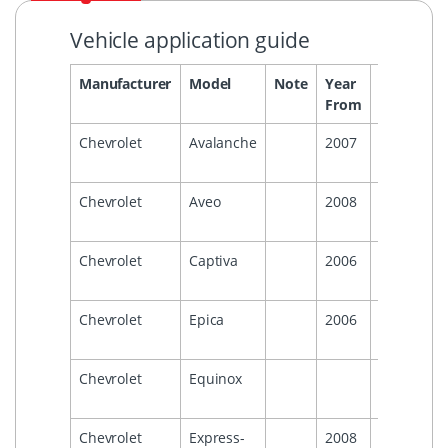
Vehicle application guide
Manufacturer
Model
Note
Year
Year
He
From
To
Chevrolet
Avalanche
2007
2013
Chevrolet
Aveo
2008
2011
Chevrolet
Captiva
2006
Chevrolet
Epica
2006
2015
Chevrolet
Equinox
2009
Chevrolet
Express-
2008